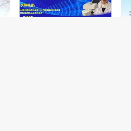
子宫内膜间叶性肿瘤的病理诊断及其诊断陷阱
河
举办地点：线上直播
举
举办单位：内蒙古自治区病理质控中心
举
授课专家：李时荣
访
观看回放